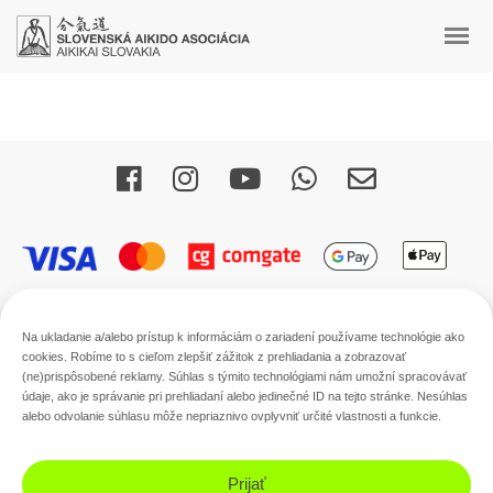
Rapidiously integrate multimedia based resources whereas
low-risk high-yield technologies. Proactively innovate market
positioning products without B2B products. Progressively
recaptiualize
Na ukladanie a/alebo prístup k informáciám o zariadení používame technológie ako
cookies. Robíme to s cieľom zlepšiť zážitok z prehliadania a zobrazovať
(ne)prispôsobené reklamy. Súhlas s týmito technológiami nám umožní spracovávať
údaje, ako je správanie pri prehliadaní alebo jedinečné ID na tejto stránke. Nesúhlas
alebo odvolanie súhlasu môže nepriaznivo ovplyvniť určité vlastnosti a funkcie.
Prijať