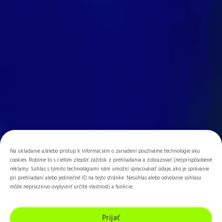
Aikido.
Na ukladanie a/alebo prístup k informáciám o zariadení používame technológie ako
cookies. Robíme to s cieľom zlepšiť zážitok z prehliadania a zobrazovať (ne)prispôsobené
reklamy. Súhlas s týmito technológiami nám umožní spracovávať údaje, ako je správanie
pri prehliadaní alebo jedinečné ID na tejto stránke. Nesúhlas alebo odvolanie súhlasu
môže nepriaznivo ovplyvniť určité vlastnosti a funkcie.
Prijať