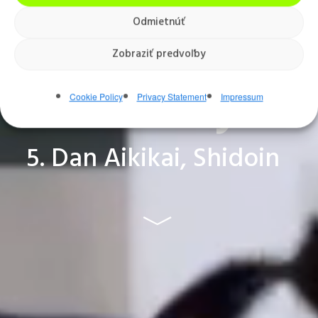
Odmietnúť
Lukáš
Zobraziť predvoľby
Nitriansky
Cookie Policy
Privacy Statement
Impressum
5. Dan Aikikai, Shidoin
﹀