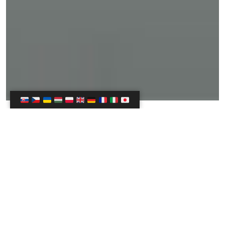
Audio verzia ›
19.12.2024
Preklad: Matúš Mikuška ›