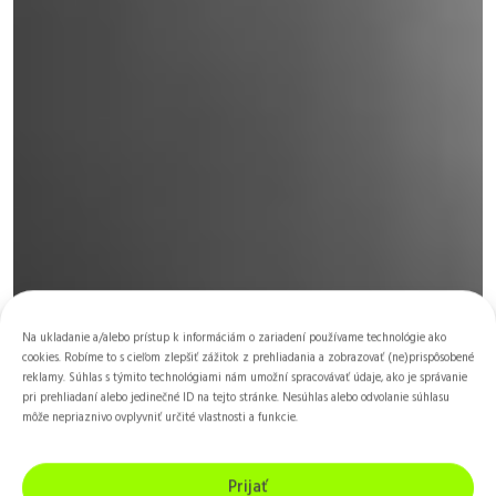
Na ukladanie a/alebo prístup k informáciám o zariadení používame technológie ako
cookies. Robíme to s cieľom zlepšiť zážitok z prehliadania a zobrazovať (ne)prispôsobené
reklamy. Súhlas s týmito technológiami nám umožní spracovávať údaje, ako je správanie
pri prehliadaní alebo jedinečné ID na tejto stránke. Nesúhlas alebo odvolanie súhlasu
môže nepriaznivo ovplyvniť určité vlastnosti a funkcie.
Prijať