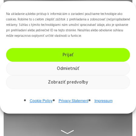
Na ukladanie a/alebo prístup k informáciám o zariadení používame technológie ako
cookies. Robíme to s cieľom zlepšiť zážitok z prehliadania a zobrazovať (ne)prispôsobené
reklamy. Súhlas s týmito technológiami nám umožní spracovávať údaje, ako je správanie
pri prehliadaní alebo jedinečné ID na tejto stránke. Nesúhlas alebo odvolanie súhlasu
môže nepriaznivo ovplyvniť určité vlastnosti a funkcie.
Prijať
Odmietnúť
Tada Hiroshi
Zobraziť predvoľby
9. Dan Aikikai, Shihan
Cookie Policy
Privacy Statement
Impressum
Rozhovor: Budo telo - časť 3
﹀