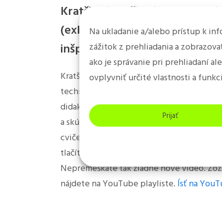
Kratšie aj dlhšie videá zo sem
(exhibícií) pre váš individuáln
Na ukladanie a/alebo prístup k in
zážitok z prehliadania a zobrazov
inšpiráciu.
ako je správanie pri prehliadaní a
Kratšie aj dlhšie videá zo seminárov a emb
ovplyvniť určité vlastnosti a funkc
technického riaditeľa SAA (
viac o Ikeda M
didaktického systému (
didaktický systém 
Prijať
a skúšobného poriadku (
6.-1. Kyu a 1.-4. Da
cvičení a učení. Nezabudnite si nastaviť o
tlačítka “Subscribe” a tiež ikonku “zvonček
Nepremeškáte tak žiadne nové video. Zoz
nájdete na YouTube playliste.
Ísť na YouTu