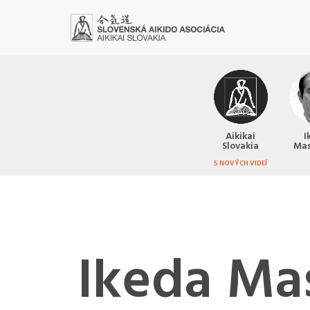
Aikikai
I
Slovakia
Ma
5 NOVÝCH VIDEÍ
Ikeda Ma