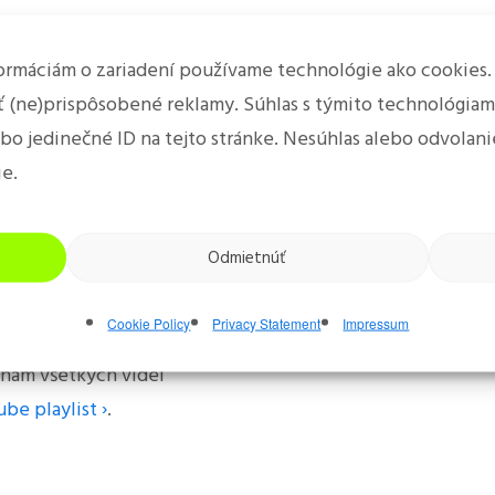
inárov a embu
y tréning a
formáciám o zariadení používame technológie ako cookies.
ať (ne)prispôsobené reklamy. Súhlas s týmito technológia
lebo jedinečné ID na tejto stránke. Nesúhlas alebo odvola
u (exhibícií) prvého
ie.
asatomi sensei ›
). Tvorcu
A ›
,
didaktický systém B ›
)
Odmietnúť
n ›
), ktorý využívame pri
dber kanála stlačením
Cookie Policy
Privacy Statement
Impressum
a” s notifikáciami.
nam všetkých videí
be playlist ›
.