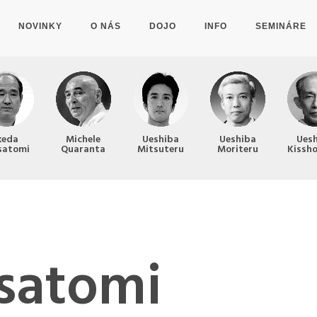
NOVINKY
O NÁS
DOJO
INFO
SEMINÁRE
keda
Michele
Ueshiba
Ueshiba
Ues
satomi
Quaranta
Mitsuteru
Moriteru
Kissh
satomi